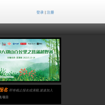
登录
|
注册
报名
即将截止报名或满额,速速加入
名项目