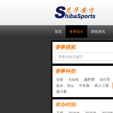
首页
赛事报名
新闻资讯
赛事搜索:
赛事种类:
全部
马拉松
越野赛
自行车
徒步、登山
中长跑
铁人三项
接力赛
举办时间: