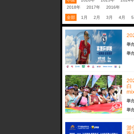
不限
2026年
2025年
2024
2018年
2017年
2016年
全部
1月
2月
3月
4月
2
举办
举办
2
白
mi
举办
举办
游
跑