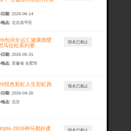
）
日期:
2026-06-14
地点:
北京昌平区
026包河全运汇健康跑暨
报名已截止
肥马拉松系列赛
日期:
2026-05-31
地点:
安徽省 合肥市
026悦色彩虹人生彩虹跑
报名已截止
日期:
2026-04-26
地点:
北京
topia·2026神马都好虞
报名已截止