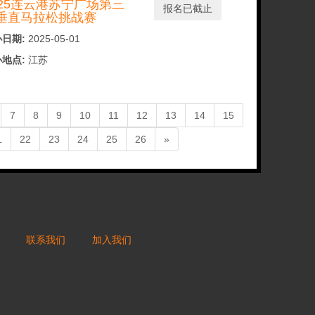
025连云港苏宁广场第三
报名已截止
垂直马拉松挑战赛
日期:
2025-05-01
地点:
江苏
7
8
9
10
11
12
13
14
15
1
22
23
24
25
26
»
联系我们
加入我们