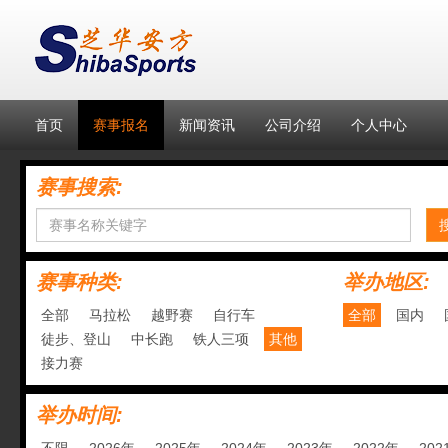
首页
赛事报名
新闻资讯
公司介绍
个人中心
赛事搜索:
赛事种类:
举办地区:
全部
马拉松
越野赛
自行车
全部
国内
徒步、登山
中长跑
铁人三项
其他
接力赛
举办时间: