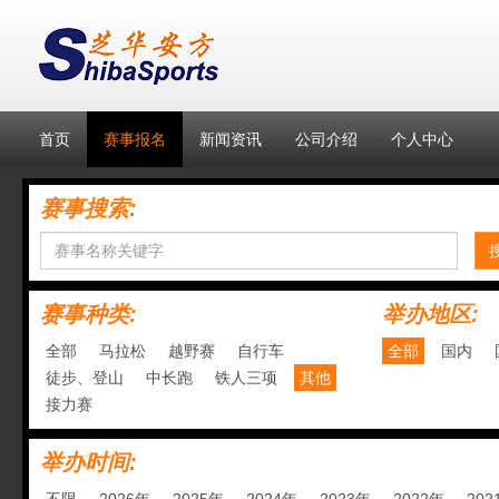
首页
赛事报名
新闻资讯
公司介绍
个人中心
赛事搜索:
赛事种类:
举办地区:
全部
马拉松
越野赛
自行车
全部
国内
徒步、登山
中长跑
铁人三项
其他
接力赛
举办时间: