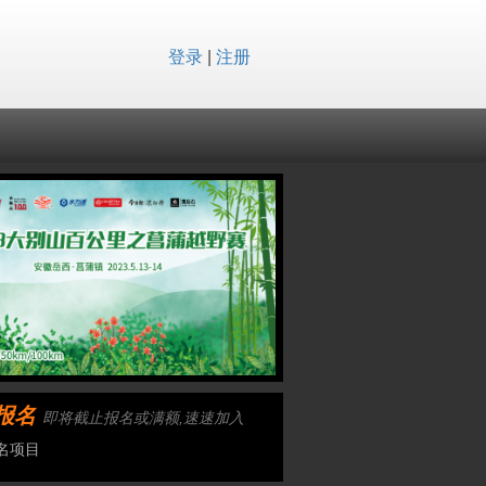
登录
|
注册
报名
即将截止报名或满额,速速加入
名项目