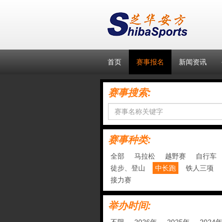
首页
赛事报名
新闻资讯
赛事搜索:
赛事种类:
全部
马拉松
越野赛
自行车
徒步、登山
中长跑
铁人三项
接力赛
举办时间: