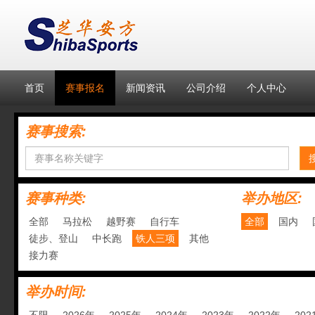
首页
赛事报名
新闻资讯
公司介绍
个人中心
赛事搜索:
赛事种类:
举办地区:
全部
马拉松
越野赛
自行车
全部
国内
徒步、登山
中长跑
铁人三项
其他
接力赛
举办时间: