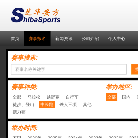
首页
赛事报名
新闻资讯
公司介绍
个人中心
赛事搜索:
赛事种类:
举办地区:
全部
马拉松
越野赛
自行车
全部
国内
徒步、登山
中长跑
铁人三项
其他
接力赛
举办时间: