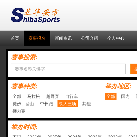
首页
赛事报名
新闻资讯
公司介绍
个人中心
赛事搜索:
赛事种类:
举办地区:
全部
马拉松
越野赛
自行车
全部
国内
徒步、登山
中长跑
铁人三项
其他
接力赛
举办时间: