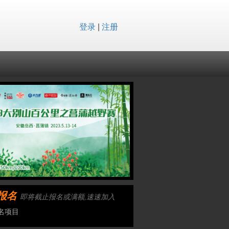
登录
|
注册
报名
即将截止报名或满额,速速加入
名项目