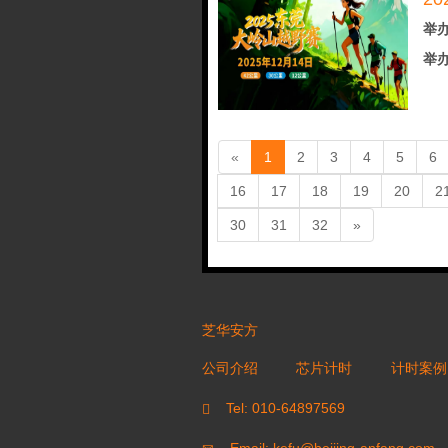
举办
举办
(current)
«
1
2
3
4
5
6
16
17
18
19
20
2
30
31
32
»
芝华安方
公司介绍
芯片计时
计时案例
Tel: 010-64897569