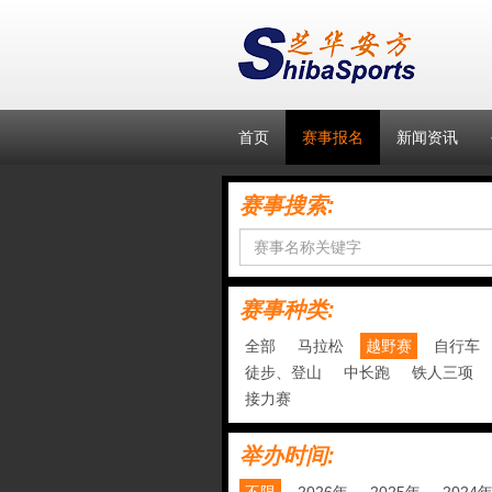
首页
赛事报名
新闻资讯
赛事搜索:
赛事种类:
全部
马拉松
越野赛
自行车
徒步、登山
中长跑
铁人三项
接力赛
举办时间: