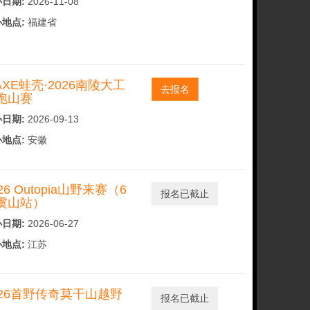
日期:
2026-11-08
地点:
福建省
AXE蛙壳·2026南陵大工
去报名
跑山赛
日期:
2026-09-13
地点:
安徽
26 Outopia山野来赛（6
报名已截止
虞山站）
日期:
2026-06-27
地点:
江苏
026首野传奇莫干山越野
报名已截止