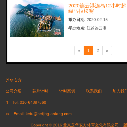
2020连云港连岛12小时超
级马拉松赛
举办日期:
2020-02-15
举办地点:
江苏连云港
(current)
«
1
2
»
芝华安方
公司介绍
芯片计时
计时案例
联系我们
加入我
Tel: 010-64897569
Email: kefu@beijing-anfang.com
Copyright © 2016 北京芝华安方体育文化有限公