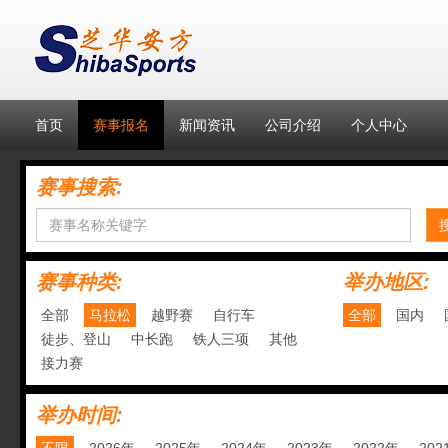
首页
赛事报名
新闻资讯
公司介绍
个人中心
赛事搜索:
赛事种类:
举办地区:
全部
马拉松
越野赛
自行车
全部
国内
徒步、登山
中长跑
铁人三项
其他
接力赛
举办时间: