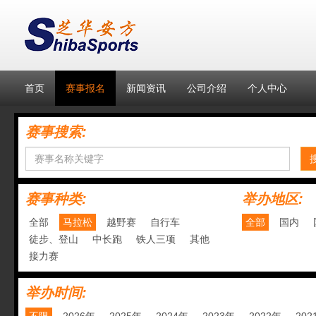
首页
赛事报名
新闻资讯
公司介绍
个人中心
赛事搜索:
赛事种类:
举办地区:
全部
马拉松
越野赛
自行车
全部
国内
徒步、登山
中长跑
铁人三项
其他
接力赛
举办时间: