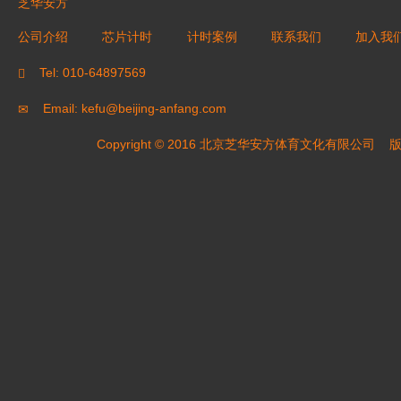
芝华安方
公司介绍
芯片计时
计时案例
联系我们
加入我
Tel: 010-64897569
Email: kefu@beijing-anfang.com
Copyright © 2016 北京芝华安方体育文化有限公