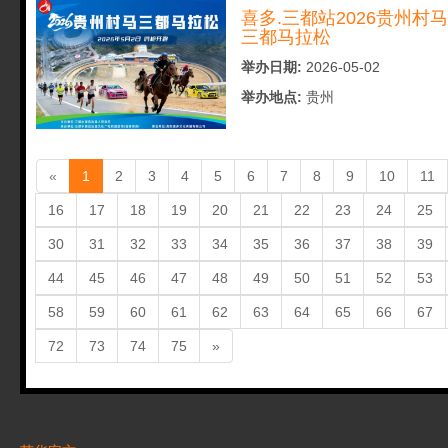
​喜多.三都站2026贵州村马
三都马拉松
举办日期:
2026-05-02
举办地点:
贵州
(current)
«
1
2
3
4
5
6
7
8
9
10
11
16
17
18
19
20
21
22
23
24
25
30
31
32
33
34
35
36
37
38
39
44
45
46
47
48
49
50
51
52
53
58
59
60
61
62
63
64
65
66
67
72
73
74
75
»