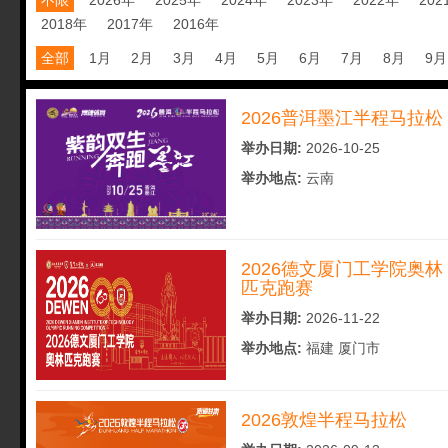
不限
2026年
2025年
2024年
2023年
2022年
202
2018年
2017年
2016年
全部
1月
2月
3月
4月
5月
6月
7月
8月
9月
​2026普洱墨江半程马拉松
举办日期:
2026-10-25
举办地点:
云南
2026德文厦门工学院奥林
匹克跑赛
举办日期:
2026-11-22
举办地点:
福建 厦门市
2026敦煌半程马拉松