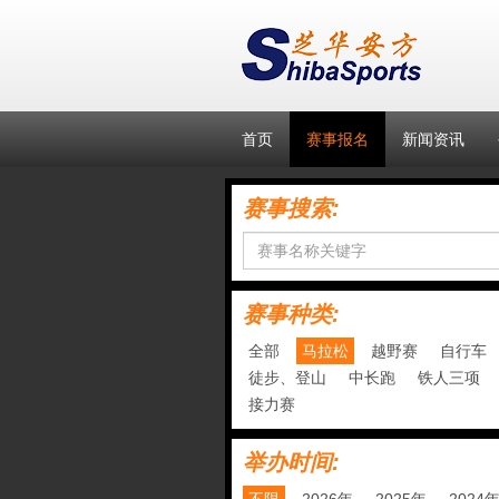
首页
赛事报名
新闻资讯
赛事搜索:
赛事种类:
全部
马拉松
越野赛
自行车
徒步、登山
中长跑
铁人三项
接力赛
举办时间: