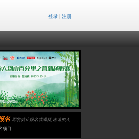
登录
|
注册
报名
即将截止报名或满额,速速加入
名项目