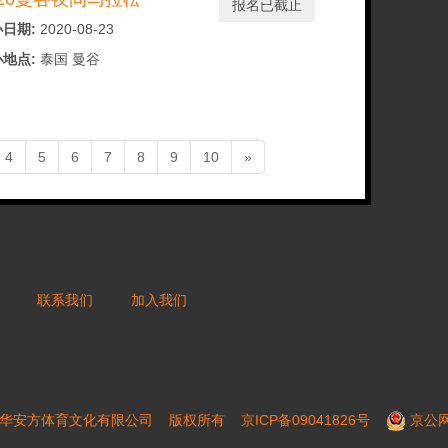
报名已截止
日期:
2020-08-23
地点:
泰国 曼谷
4
5
6
7
8
9
10
»
联系我们
加入我们
16 北京芝华安方体育文化有限公司 版权所有
京ICP备09041826号
京公网